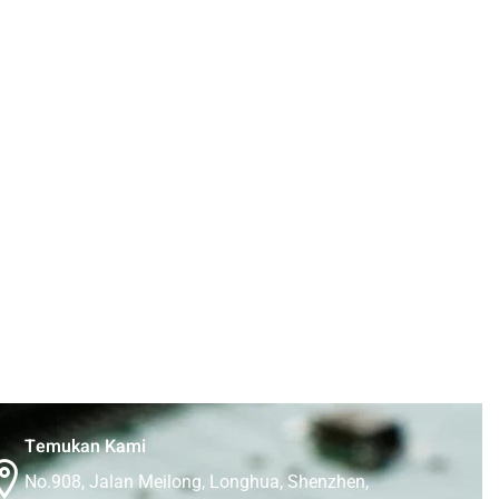
Temukan Kami
No.908, Jalan Meilong, Longhua, Shenzhen,