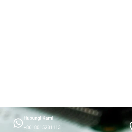
Hubungi Kami
+8618015281113