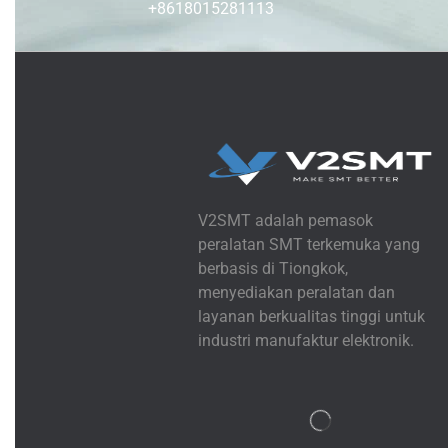
+8618015281113
V2SMT adalah pemasok
peralatan SMT terkemuka yang
berbasis di Tiongkok,
menyediakan peralatan dan
layanan berkualitas tinggi untuk
industri manufaktur elektronik.