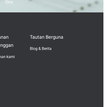
Cina
anan
Tautan Berguna
anggan
Blog & Berita
Vietnamese
nan kami
Japanese
Turkish
Greek
French
Italian
Russian