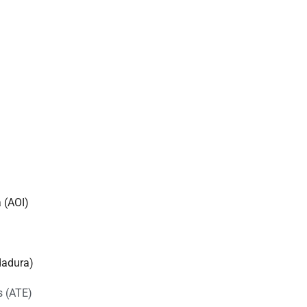
 (AOI)
dadura)
s (ATE)