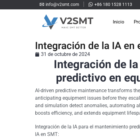
info@v2smt.com
+86 180 1528 1113
Inicio
Pr
Integración de la IA en
31 de octubre de 2024
Integración de l
predictivo en eq
AI-driven predictive maintenance transforms th
anticipating equipment issues before they escal
and simulation detect anomalies, automating ale
boosts efficiency, and extends equipment lifesp
Integración de la IA para el mantenimiento pre
IA en SMT: