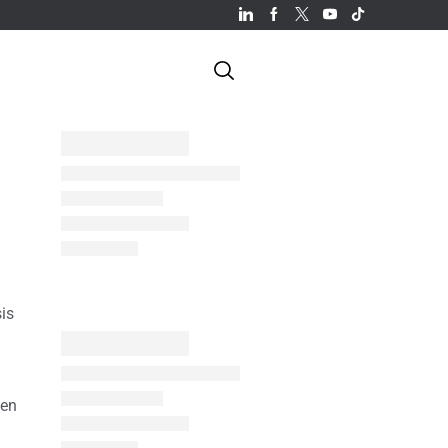
is
 en