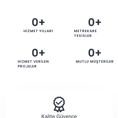
0
+
0
+
HIZMET YILLARI
METREKARE
TESISLER
0
+
0
+
HIZMET VERILEN
MUTLU MÜŞTERILER
PROJELER
Kalite Güvence